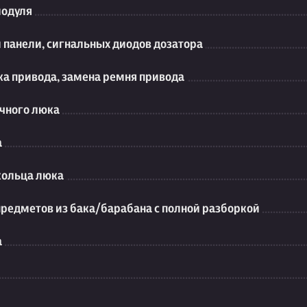
модуля
 панели, сигнальных диодов дозатора
ка привода, замена ремня привода
чного люка
а
кольца люка
предметов из бака/барабана с полной разборкой
а