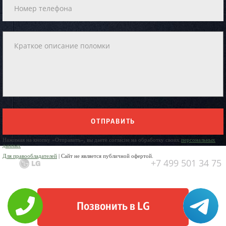
ОТПРАВИТЬ
Нажимая на кнопку «Отправить», вы даете согласие на обработку своих
персональных
данных
Для правообладателей
| Сайт не является публичной офертой.
+7 499 501 34 75
Позвонить в LG