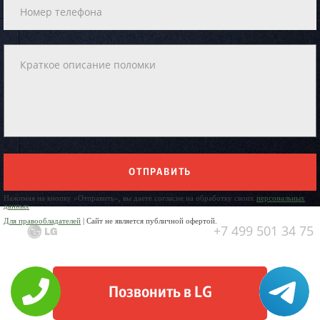
ОТПРАВИТЬ
Нажимая на кнопку «Отправить», вы даете согласие на обработку своих
персональных
данных
Для правообладателей
| Сайт не является публичной офертой.
+7 499 501 34 75
Позвонить в LG