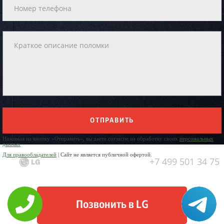
ОТПРАВИТЬ
Нажимая на кнопку «Отправить», вы даете согласие на обработку своих
персональных
данных
Для правообладателей
| Сайт не является публичной офертой.
+7 499 501 34 75
Позвонить в LG