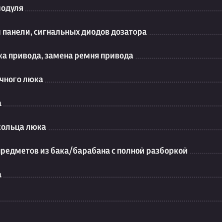
модуля
 панели, сигнальных диодов дозатора
ка привода, замена ремня привода
чного люка
а
кольца люка
предметов из бака/барабана с полной разборкой
а