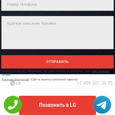
ОТПРАВИТЬ
Нажимая на кнопку «Отправить», вы даете согласие на обработку своих
персональных
данных
Для правообладателей
| Сайт не является публичной офертой.
+7 499 501 34 75
Позвонить в LG