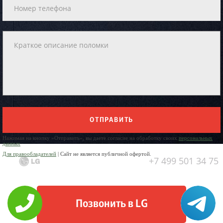
ОТПРАВИТЬ
Нажимая на кнопку «Отправить», вы даете согласие на обработку своих
персональных
данных
Для правообладателей
| Сайт не является публичной офертой.
+7 499 501 34 75
Позвонить в LG