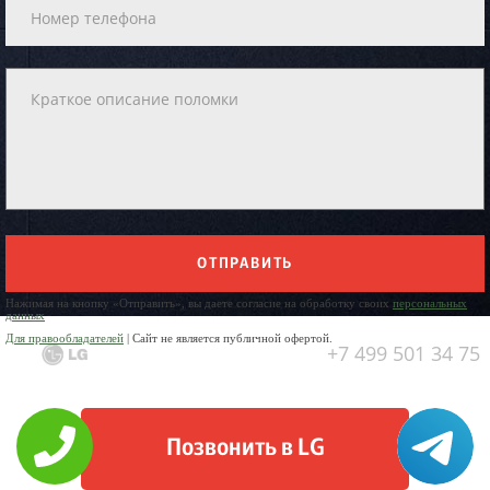
ОТПРАВИТЬ
Нажимая на кнопку «Отправить», вы даете согласие на обработку своих
персональных
данных
Для правообладателей
| Сайт не является публичной офертой.
+7 499 501 34 75
Позвонить в LG